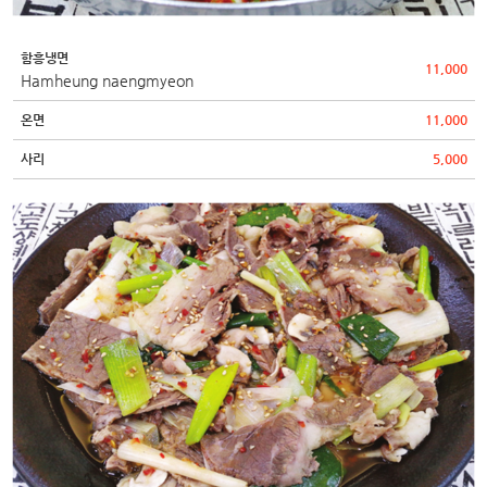
함흥냉면
11,000
Hamheung naengmyeon
온면
11,000
사리
5,000