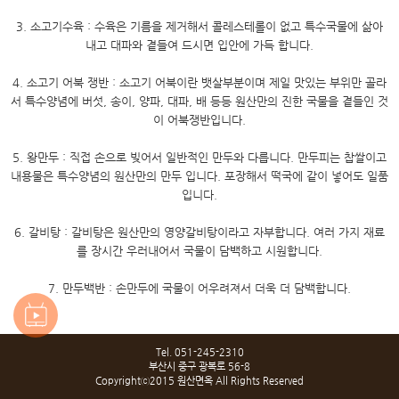
3. 소고기수육 : 수육은 기름을 제거해서 콜레스테롤이 없고 특수국물에 삶아
내고 대파와 곁들여 드시면 입안에 가득 합니다.
4. 소고기 어북 쟁반 : 소고기 어북이란 뱃살부분이며 제일 맛있는 부위만 골라
서 특수양념에 버섯, 송이, 양파, 대파, 배 등등 원산만의 진한 국물을 곁들인 것
이 어북쟁반입니다.
5. 왕만두 : 직접 손으로 빚어서 일반적인 만두와 다릅니다. 만두피는 찹쌀이고
내용물은 특수양념의 원산만의 만두 입니다. 포장해서 떡국에 같이 넣어도 일품
입니다.
6. 갈비탕 : 갈비탕은 원산만의 영양갈비탕이라고 자부합니다. 여러 가지 재료
를 장시간 우러내어서 국물이 담백하고 시원합니다.
7. 만두백반 : 손만두에 국물이 어우려져서 더욱 더 담백합니다.
Tel. 051-245-2310
부산시 중구 광복로 56-8
Copyrightⓒ2015 원산면옥 All Rights Reserved