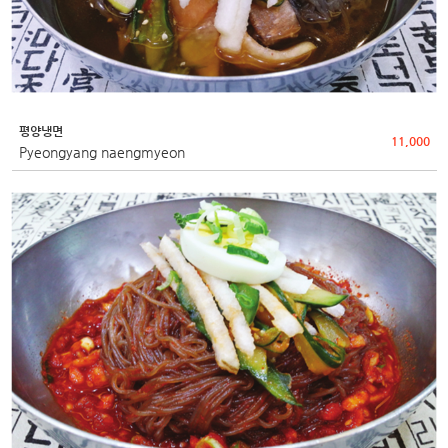
평양냉면
11,000
Pyeongyang naengmyeon