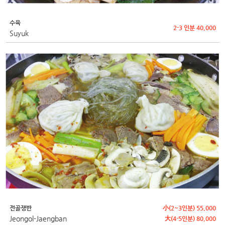
수육
2-3 인분 40,000
Suyuk
전골쟁반
小(2~3인분) 55,000
Jeongol-Jaengban
大(4-5인분) 80,000